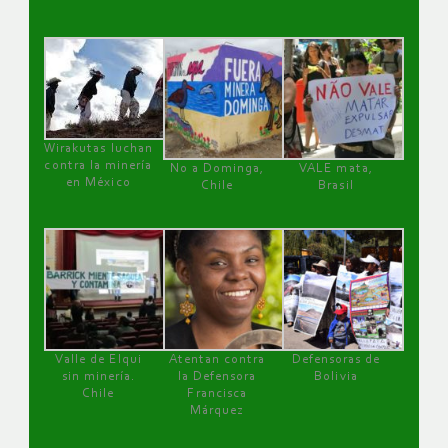
Wirakutas luchan
contra la minería
No a Dominga,
VALE mata,
en México
Chile
Brasil
Valle de Elqui
Atentan contra
Defensoras de
sin minería.
la Defensora
Bolivia
Chile
Francisca
Márquez