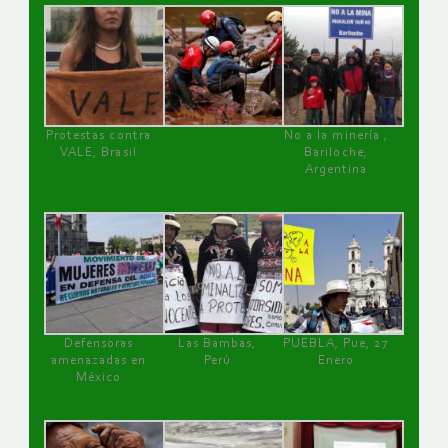
Protestas contra
No a la minería ,
VALE, Brasil
Bariloche,
Argentina
Defensoras
Las Bambas,
PUEBLA, Pue, 27
amenazadas en
Perú
Enero
México