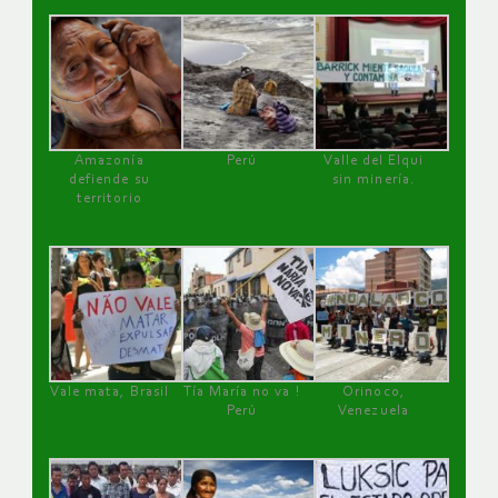
Amazonía
Perú
Valle del Elqui
defiende su
sin minería.
territorio
Vale mata, Brasil
Tía María no va !
Orinoco,
Perú
Venezuela