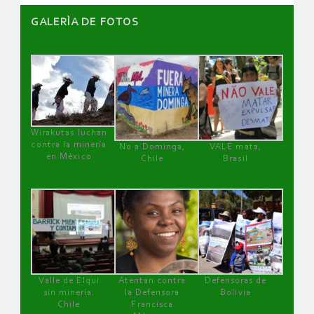
GALERÌA DE FOTOS
Wirakutas luchan
contra la minería
No a Dominga,
VALE mata,
en México
Chile
Brasil
Valle de Elqui
Atentan contra
Defensoras de
sin minería.
la Defensora
Bolivia
Chile
Francisca