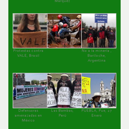
Márquez
Protestas contra
No a la minería ,
VALE, Brasil
Bariloche,
Argentina
Defensoras
Las Bambas,
PUEBLA, Pue, 27
amenazadas en
Perú
Enero
México