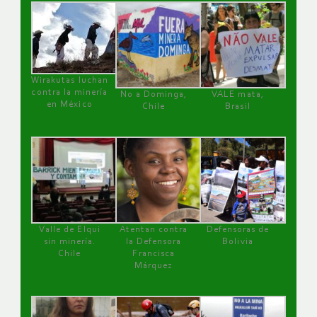
Wirakutas luchan
contra la minería
No a Dominga,
VALE mata,
en México
Chile
Brasil
Valle de Elqui
Atentan contra
Defensoras de
sin minería.
la Defensora
Bolivia
Chile
Francisca
Márquez