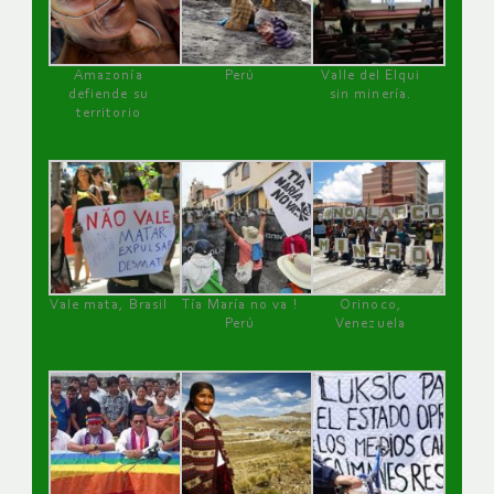
Amazonía
Perú
Valle del Elqui
defiende su
sin minería.
territorio
Vale mata, Brasil
Tía María no va !
Orinoco,
Perú
Venezuela