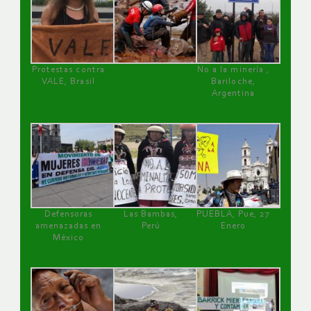
Protestas contra
No a la minería ,
VALE, Brasil
Bariloche,
Argentina
Defensoras
Las Bambas,
PUEBLA, Pue, 27
amenazadas en
Perú
Enero
México