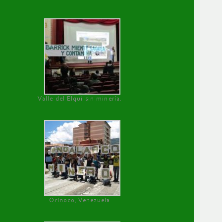
Valle del Elqui sin minería.
Orinoco, Venezuela