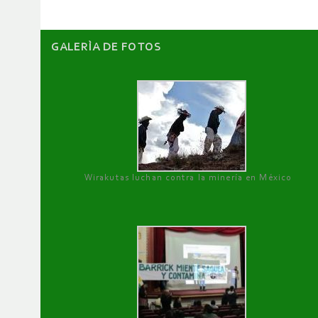
GALERÌA DE FOTOS
Wirakutas luchan contra la minería en México