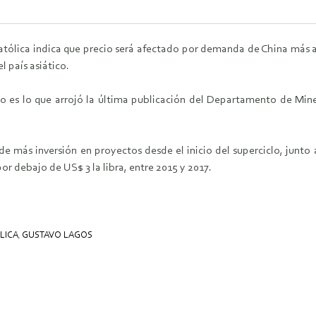
tólica indica que precio será afectado por demanda de China más 
 país asiático.
 es lo que arrojó la última publicación del Departamento de Mine
de más inversión en proyectos desde el inicio del superciclo, junto 
r debajo de US$ 3 la libra, entre 2015 y 2017.
LICA
,
GUSTAVO LAGOS