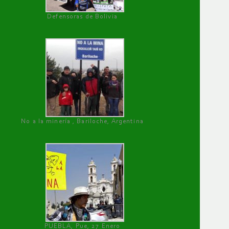
Defensoras de Bolivia
No a la minería , Bariloche, Argentina
PUEBLA, Pue, 27 Enero