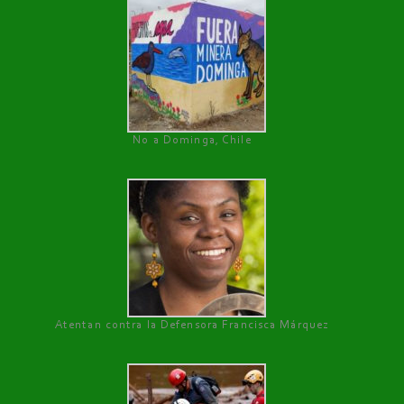
No a Dominga, Chile
Atentan contra la Defensora Francisca Márquez