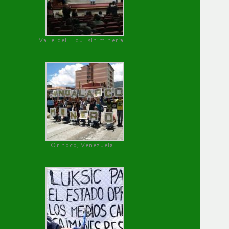
Valle del Elqui sin minería.
Orinoco, Venezuela