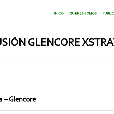
SALTAR AL CONTENIDO.
INICIO
QUIENES SOMOS
PUBLI
USIÓN GLENCORE XSTRA
ta – Glencore