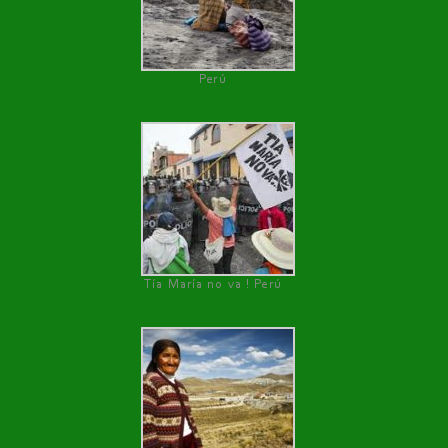
Perú
Tía María no va ! Perú