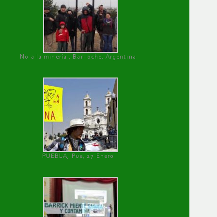
No a la minería , Bariloche, Argentina
PUEBLA, Pue, 27 Enero