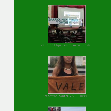
Valle de Elqui sin minería. Chile
Protestas contra VALE, Brasil