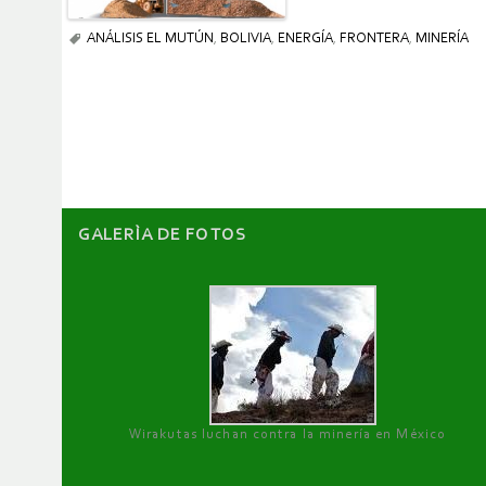
ANÁLISIS EL MUTÚN
,
BOLIVIA
,
ENERGÍA
,
FRONTERA
,
MINERÍA
GALERÌA DE FOTOS
Wirakutas luchan contra la minería en México