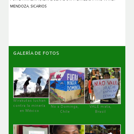
MENDOZA
,
SICARIOS
GALERÌA DE FOTOS
Wirakutas luchan
contra la minería
No a Dominga,
VALE mata,
en México
Chile
Brasil