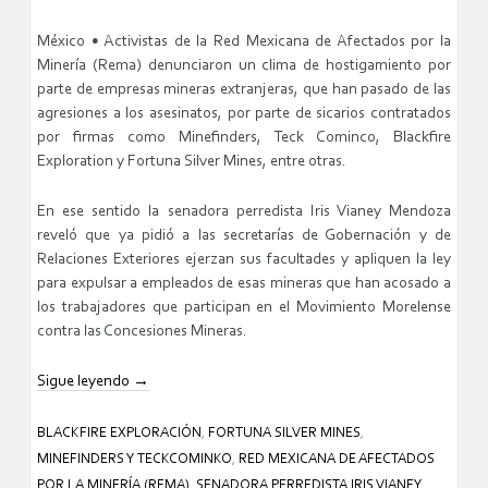
México • Activistas de la Red Mexicana de Afectados por la
Minería
(Rema) denunciaron un clima de hostigamiento por
parte de empresas
mineras extranjeras, que han pasado de las
agresiones a los
asesinatos, por parte de sicarios contratados
por firmas como
Minefinders, Teck Cominco, Blackfire
Exploration y Fortuna Silver
Mines, entre otras.
En ese sentido la senadora perredista Iris Vianey Mendoza
reveló que
ya pidió a las secretarías de Gobernación y de
Relaciones Exteriores
ejerzan sus facultades y apliquen la ley
para expulsar a empleados de
esas mineras que han acosado a
los trabajadores que participan en el
Movimiento Morelense
contra las Concesiones Mineras.
Sigue leyendo
→
BLACKFIRE EXPLORACIÓN
,
FORTUNA SILVER MINES
,
MINEFINDERS Y TECKCOMINKO
,
RED MEXICANA DE AFECTADOS
POR LA MINERÍA (REMA)
,
SENADORA PERREDISTA IRIS VIANEY