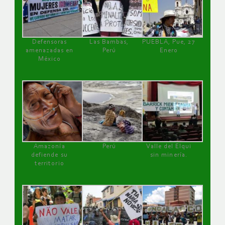
Defensoras
Las Bambas,
PUEBLA, Pue, 27
amenazadas en
Perú
Enero
México
Amazonía
Perú
Valle del Elqui
defiende su
sin minería.
territorio