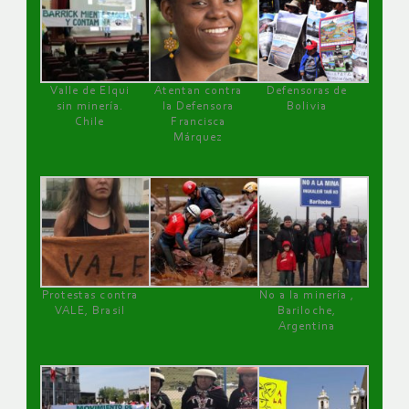
Valle de Elqui
Atentan contra
Defensoras de
sin minería.
la Defensora
Bolivia
Chile
Francisca
Márquez
Protestas contra
No a la minería ,
VALE, Brasil
Bariloche,
Argentina