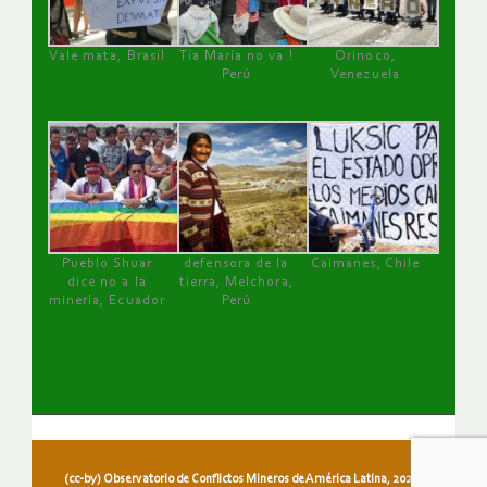
Vale mata, Brasil
Tía María no va !
Orinoco,
Perú
Venezuela
Pueblo Shuar
defensora de la
Caimanes, Chile
dice no a la
tierra, Melchora,
minería, Ecuador
Perú
(cc-by) Observatorio de Conflictos Mineros de América Latina, 2026