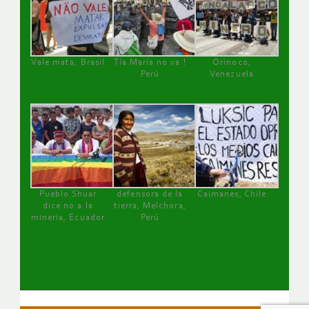
Vale mata, Brasil
Tía María no va !
Orinoco,
Perú
Venezuela
Pueblo Shuar
defensora de la
Caimanes, Chile
dice no a la
tierra, Melchora,
minería, Ecuador
Perú