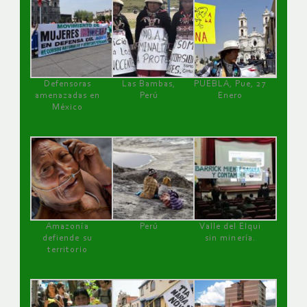
Defensoras
Las Bambas,
PUEBLA, Pue, 27
amenazadas en
Perú
Enero
México
Amazonía
Perú
Valle del Elqui
defiende su
sin minería.
territorio