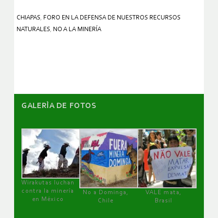
CHIAPAS
,
FORO EN LA DEFENSA DE NUESTROS RECURSOS
NATURALES
,
NO A LA MINERÍA
GALERÌA DE FOTOS
Wirakutas luchan
contra la minería
No a Dominga,
VALE mata,
en México
Chile
Brasil