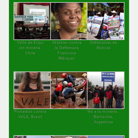
Valle de Elqui
Atentan contra
Defensoras de
sin minería.
la Defensora
Bolivia
Chile
Francisca
Márquez
Protestas contra
No a la minería ,
VALE, Brasil
Bariloche,
Argentina