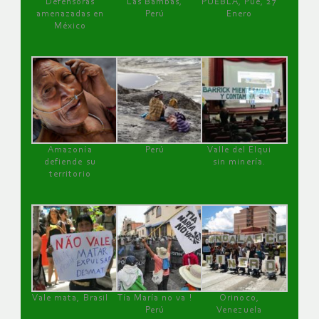
Defensoras
Las Bambas,
PUEBLA, Pue, 27
amenazadas en
Perú
Enero
México
Amazonía
Perú
Valle del Elqui
defiende su
sin minería.
territorio
Vale mata, Brasil
Tía María no va !
Orinoco,
Perú
Venezuela