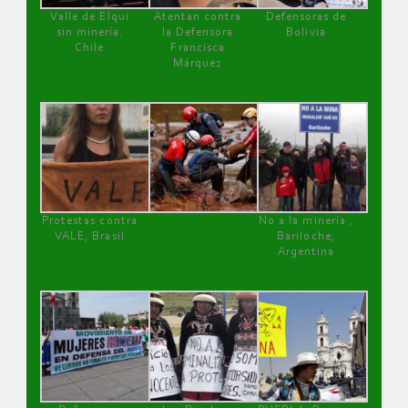
Valle de Elqui
Atentan contra
Defensoras de
sin minería.
la Defensora
Bolivia
Chile
Francisca
Márquez
Protestas contra
No a la minería ,
VALE, Brasil
Bariloche,
Argentina