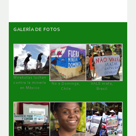
GALERÌA DE FOTOS
Wirakutas luchan
contra la minería
No a Dominga,
VALE mata,
en México
Chile
Brasil