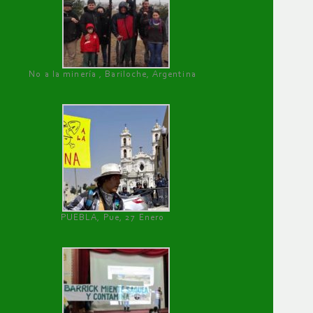
No a la minería , Bariloche, Argentina
PUEBLA, Pue, 27 Enero