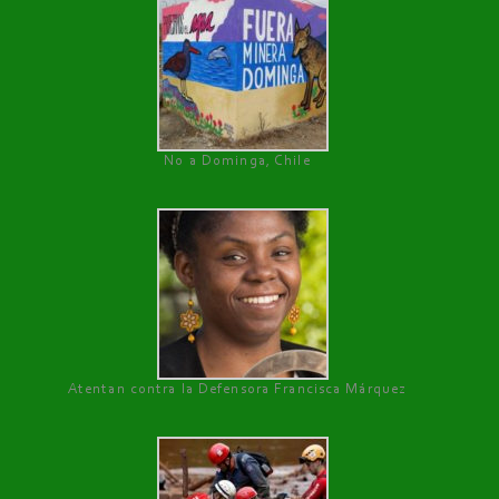
No a Dominga, Chile
Atentan contra la Defensora Francisca Márquez