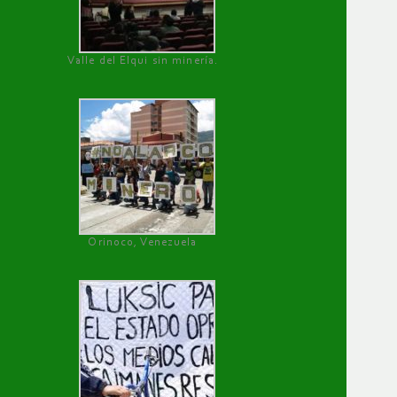
Valle del Elqui sin minería.
Orinoco, Venezuela