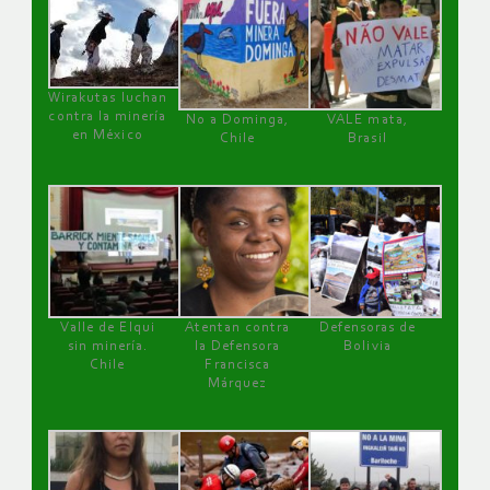
Wirakutas luchan
contra la minería
No a Dominga,
VALE mata,
en México
Chile
Brasil
Valle de Elqui
Atentan contra
Defensoras de
sin minería.
la Defensora
Bolivia
Chile
Francisca
Márquez