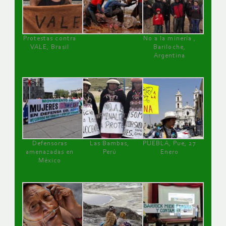
Protestas contra
No a la minería ,
VALE, Brasil
Bariloche,
Argentina
Defensoras
Las Bambas,
PUEBLA, Pue, 27
amenazadas en
Perú
Enero
México