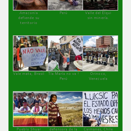
Amazonía
Perú
Valle del Elqui
defiende su
sin minería.
territorio
Vale mata, Brasil
Tía María no va !
Orinoco,
Perú
Venezuela
Pueblo Shuar
defensora de la
Caimanes, Chile