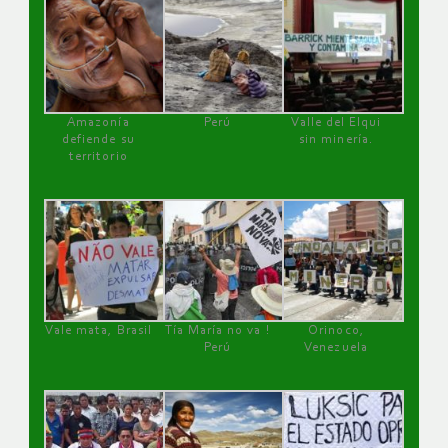
Amazonía
Perú
Valle del Elqui
defiende su
sin minería.
territorio
Vale mata, Brasil
Tía María no va !
Orinoco,
Perú
Venezuela