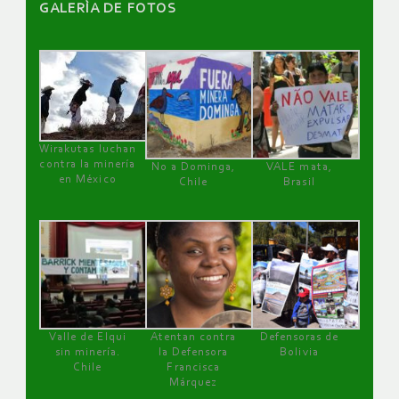
GALERÌA DE FOTOS
Wirakutas luchan
contra la minería
No a Dominga,
VALE mata,
en México
Chile
Brasil
Valle de Elqui
Atentan contra
Defensoras de
sin minería.
la Defensora
Bolivia
Chile
Francisca
Márquez