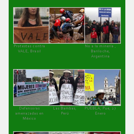
Protestas contra
No a la minería ,
VALE, Brasil
Bariloche,
Argentina
Defensoras
Las Bambas,
PUEBLA, Pue, 27
amenazadas en
Perú
Enero
México