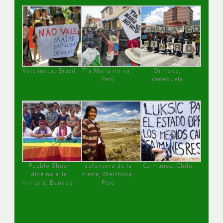
Vale mata, Brasil
Tía María no va !
Orinoco,
Perú
Venezuela
Pueblo Shuar
defensora de la
Caimanes, Chile
dice no a la
tierra, Melchora,
minería, Ecuador
Perú