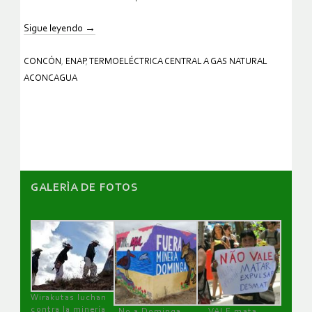
Sigue leyendo
→
CONCÓN
,
ENAP
,
TERMOELÉCTRICA CENTRAL A GAS NATURAL
ACONCAGUA
GALERÌA DE FOTOS
Wirakutas luchan
contra la minería
No a Dominga,
VALE mata,