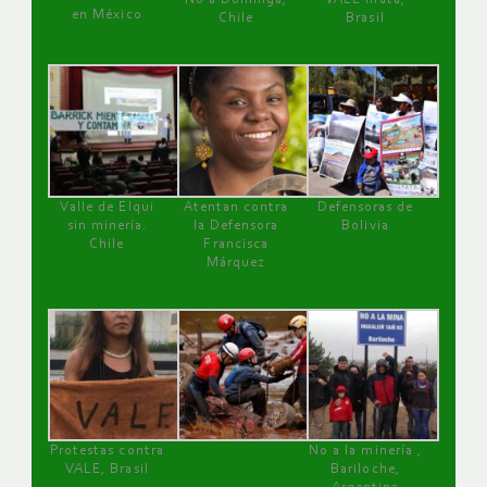
en México
Chile
Brasil
Valle de Elqui
Atentan contra
Defensoras de
sin minería.
la Defensora
Bolivia
Chile
Francisca
Márquez
Protestas contra
No a la minería ,
VALE, Brasil
Bariloche,