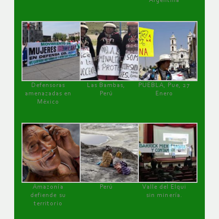
Argentina
Defensoras
Las Bambas,
PUEBLA, Pue, 27
amenazadas en
Perú
Enero
México
Amazonía
Perú
Valle del Elqui
defiende su
sin minería.
territorio