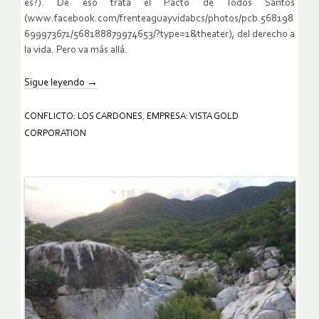
es?). De eso trata el Pacto de Todos Santos
(www.facebook.com/frenteaguayvidabcs/photos/pcb.568198
699973671/568188879974653/?type=1&theater), del derecho a
la vida. Pero va más allá.
Sigue leyendo
→
CONFLICTO: LOS CARDONES
,
EMPRESA: VISTA GOLD
CORPORATION