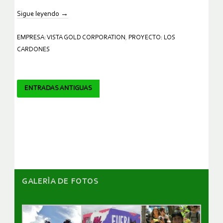
Sigue leyendo
→
EMPRESA: VISTA GOLD CORPORATION
,
PROYECTO: LOS
CARDONES
Navegador
ENTRADAS ANTIGUAS
de
artículos
GALERÌA DE FOTOS