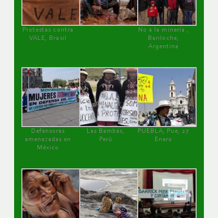
Protestas contra
No a la minería ,
VALE, Brasil
Bariloche,
Argentina
Defensoras
Las Bambas,
PUEBLA, Pue, 27
amenazadas en
Perú
Enero
México