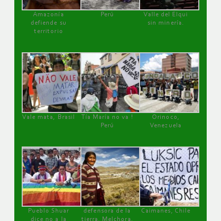
Amazonía
Perú
Valle del Elqui
defiende su
sin minería.
territorio
Vale mata, Brasil
Tía María no va !
Orinoco,
Perú
Venezuela
Pueblo Shuar
defensora de la
Caimanes, Chile
dice no a la
tierra, Melchora,