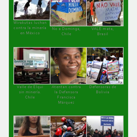
Wirakutas luchan
contra la minería
No a Dominga,
VALE mata,
en México
Chile
Brasil
Valle de Elqui
Atentan contra
Defensoras de
sin minería.
la Defensora
Bolivia
Chile
Francisca
Márquez