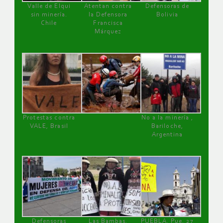
Valle de Elqui
Atentan contra
Defensoras de
sin minería.
la Defensora
Bolivia
Chile
Francisca
Márquez
Protestas contra
No a la minería ,
VALE, Brasil
Bariloche,
Argentina
Defensoras
Las Bambas,
PUEBLA, Pue, 27