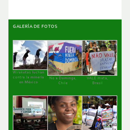
GALERÌA DE FOTOS
Wirakutas luchan
contra la minería
No a Dominga,
VALE mata,
en México
Chile
Brasil