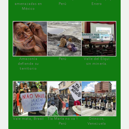
amenazadas en
Perú
Enero
México
Amazonía
Perú
Valle del Elqui
defiende su
sin minería.
territorio
Vale mata, Brasil
Tía María no va !
Orinoco,
Perú
Venezuela