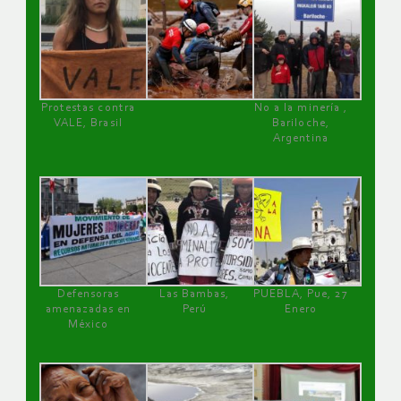
Protestas contra
No a la minería ,
VALE, Brasil
Bariloche,
Argentina
Defensoras
Las Bambas,
PUEBLA, Pue, 27
amenazadas en
Perú
Enero
México