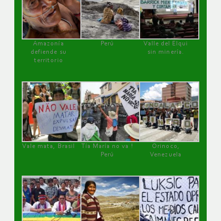
Amazonía
Perú
Valle del Elqui
defiende su
sin minería.
territorio
Vale mata, Brasil
Tía María no va !
Orinoco,
Perú
Venezuela