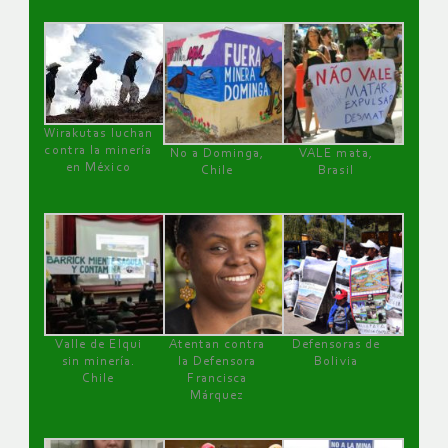
Wirakutas luchan
contra la minería
No a Dominga,
VALE mata,
en México
Chile
Brasil
Valle de Elqui
Atentan contra
Defensoras de
sin minería.
la Defensora
Bolivia
Chile
Francisca
Márquez