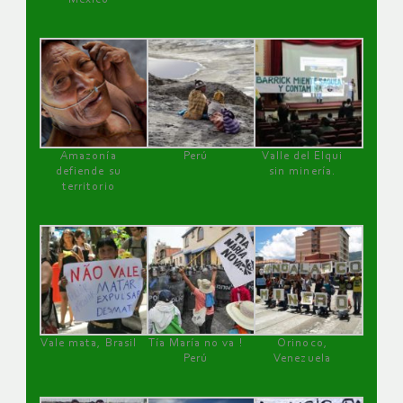
Amazonía
Perú
Valle del Elqui
defiende su
sin minería.
territorio
Vale mata, Brasil
Tía María no va !
Orinoco,
Perú
Venezuela