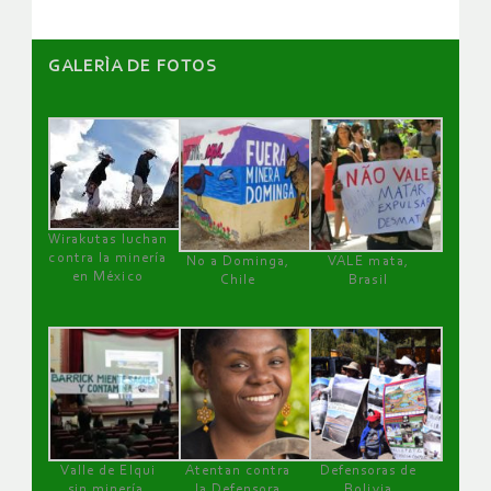
GALERÌA DE FOTOS
Wirakutas luchan
contra la minería
No a Dominga,
VALE mata,
en México
Chile
Brasil
Valle de Elqui
Atentan contra
Defensoras de
sin minería.
la Defensora
Bolivia