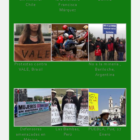
Chile
Francisca
Márquez
Protestas contra
No a la minería ,
VALE, Brasil
Bariloche,
Argentina
Defensoras
Las Bambas,
PUEBLA, Pue, 27
amenazadas en
Perú
Enero
México