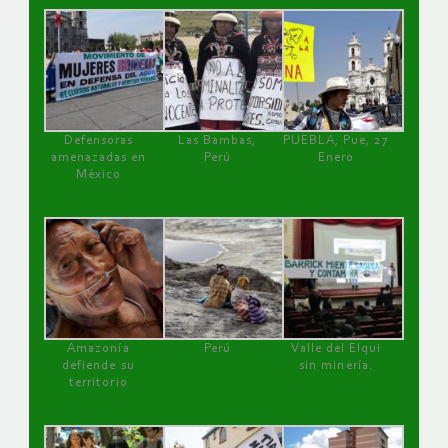
Defensoras
Las Bambas,
PUEBLA, Pue, 27
amenazadas en
Perú
Enero
México
Amazonía
Perú
Valle del Elqui
defiende su
sin minería.
territorio