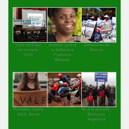
Valle de Elqui
Atentan contra
Defensoras de
sin minería.
la Defensora
Bolivia
Chile
Francisca
Márquez
Protestas contra
No a la minería ,
VALE, Brasil
Bariloche,
Argentina