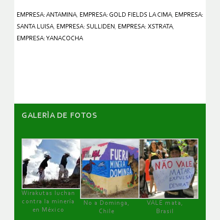
EMPRESA: ANTAMINA
,
EMPRESA: GOLD FIELDS LA CIMA
,
EMPRESA:
SANTA LUISA
,
EMPRESA: SULLIDEN
,
EMPRESA: XSTRATA
,
EMPRESA: YANACOCHA
GALERÌA DE FOTOS
Wirakutas luchan
contra la minería
No a Dominga,
VALE mata,
en México
Chile
Brasil