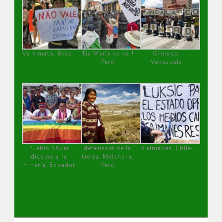
Vale mata, Brasil
Tía María no va !
Orinoco,
Perú
Venezuela
Pueblo Shuar
defensora de la
Caimanes, Chile
dice no a la
tierra, Melchora,
minería, Ecuador
Perú