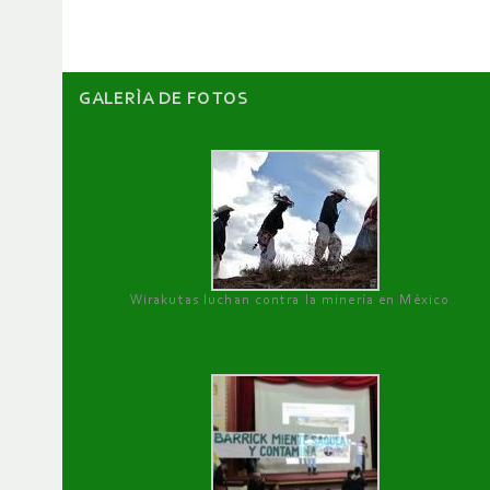
GALERÌA DE FOTOS
Wirakutas luchan contra la minería en México