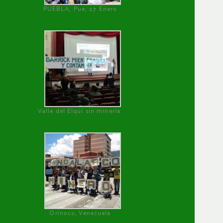
PUEBLA, Pue, 27 Enero
Valle del Elqui sin minería.
Orinoco, Venezuela