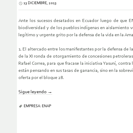
13 DICIEMBRE, 2013
Ante los sucesos desatados en Ecuador luego de que EN
biodiversidad y de los pueblos indígenas en aislamiento 
legítimo y urgente grito por la defensa de la vida en la A
1. El altercado entre los manifestantes por la defensa de la
de la XI ronda de otorgamiento de concesiones petroleras
Rafael Correa, para que fracase la iniciativa Yasuní, cont
están pensando en sus tasas de ganancia, sino en la sobre
oferta por el bloque 28.
Sigue leyendo
→
EMPRESA: ENAP