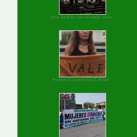
Valle de Elqui sin minería. Chile
Protestas contra VALE, Brasil