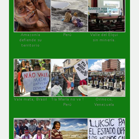
Amazonía
Perú
Valle del Elqui
defiende su
sin minería.
territorio
Vale mata, Brasil
Tía María no va !
Orinoco,
Perú
Venezuela