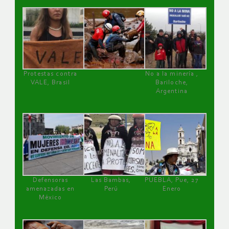
Protestas contra
No a la minería ,
VALE, Brasil
Bariloche,
Argentina
Defensoras
Las Bambas,
PUEBLA, Pue, 27
amenazadas en
Perú
Enero
México