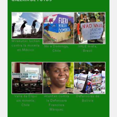
Wirakutas luchan
contra la minería
No a Dominga,
VALE mata,
en México
Chile
Brasil
Valle de Elqui
Atentan contra
Defensoras de
sin minería.
la Defensora
Bolivia
Chile
Francisca
Márquez