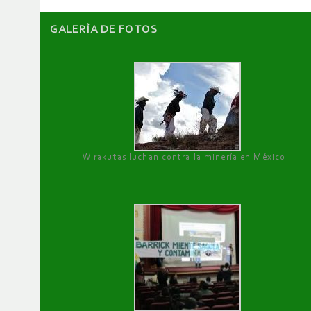
GALERÌA DE FOTOS
Wirakutas luchan contra la minería en México