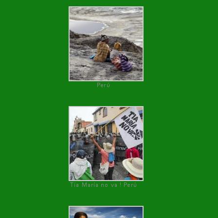
Perú
Tía María no va ! Perú