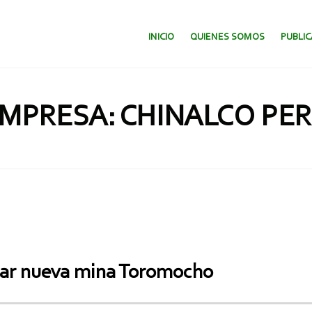
SALTAR AL CONTENIDO.
INICIO
QUIENES SOMOS
PUBLI
MPRESA: CHINALCO PE
rar nueva mina Toromocho