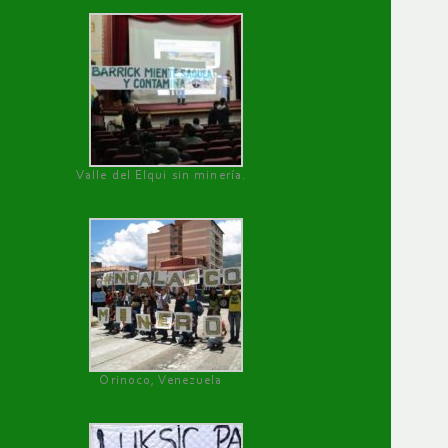
Valle del Elqui sin minería.
Orinoco, Venezuela