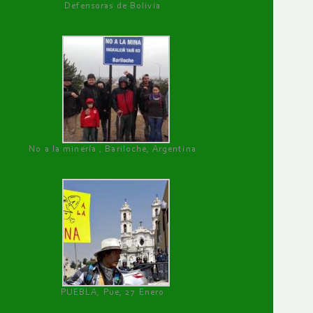
Defensoras de Bolivia
No a la minería , Bariloche, Argentina
PUEBLA, Pue, 27 Enero