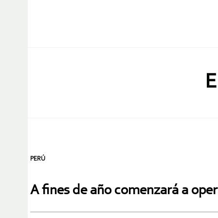
E
PERÚ
A fines de año comenzará a ope