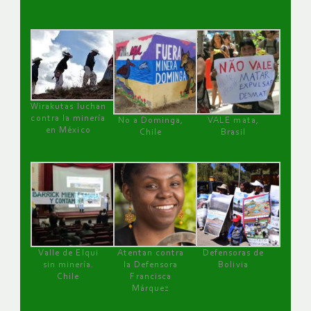
Wirakutas luchan
contra la minería
No a Dominga,
VALE mata,
en México
Chile
Brasil
Valle de Elqui
Atentan contra
Defensoras de
sin minería.
la Defensora
Bolivia
Chile
Francisca
Márquez