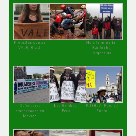
Protestas contra
No a la minería ,
VALE, Brasil
Bariloche,
Argentina
Defensoras
Las Bambas,
PUEBLA, Pue, 27
amenazadas en
Perú
Enero
México