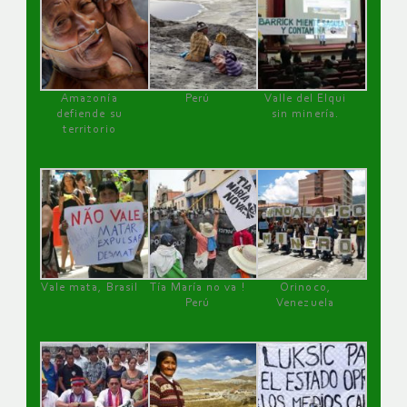
Amazonía
Perú
Valle del Elqui
defiende su
sin minería.
territorio
Vale mata, Brasil
Tía María no va !
Orinoco,
Perú
Venezuela