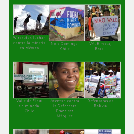
Wirakutas luchan
contra la minería
No a Dominga,
VALE mata,
en México
Chile
Brasil
Valle de Elqui
Atentan contra
Defensoras de
sin minería.
la Defensora
Bolivia
Chile
Francisca
Márquez