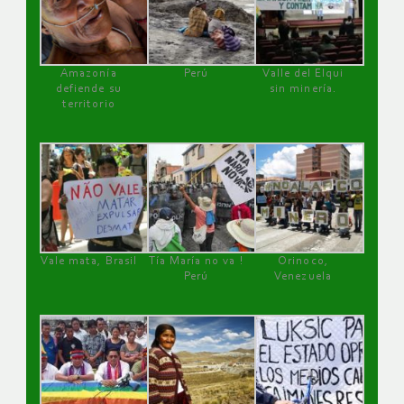
Amazonía
Perú
Valle del Elqui
defiende su
sin minería.
territorio
Vale mata, Brasil
Tía María no va !
Orinoco,
Perú
Venezuela