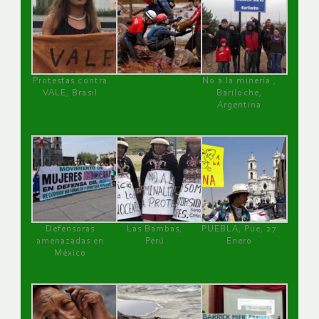
Protestas contra
No a la minería ,
VALE, Brasil
Bariloche,
Argentina
Defensoras
Las Bambas,
PUEBLA, Pue, 27
amenazadas en
Perú
Enero
México