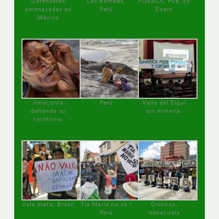
Defensoras
Las Bambas,
PUEBLA, Pue, 27
amenazadas en
Perú
Enero
México
Amazonía
Perú
Valle del Elqui
defiende su
sin minería.
territorio
Vale mata, Brasil
Tía María no va !
Orinoco,
Perú
Venezuela