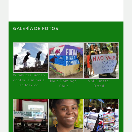
GALERÌA DE FOTOS
Wirakutas luchan
contra la minería
No a Dominga,
VALE mata,
en México
Chile
Brasil