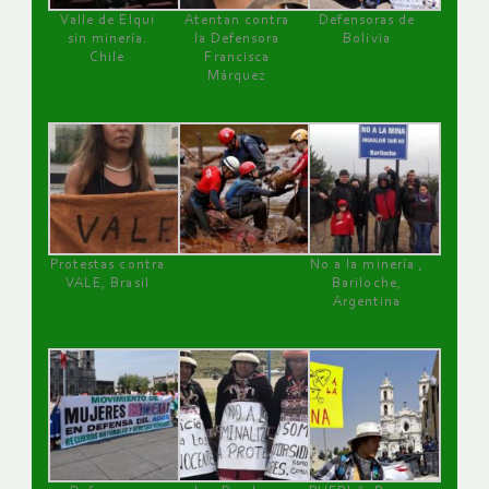
Valle de Elqui
Atentan contra
Defensoras de
sin minería.
la Defensora
Bolivia
Chile
Francisca
Márquez
Protestas contra
No a la minería ,
VALE, Brasil
Bariloche,
Argentina