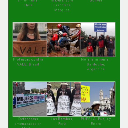
sin minería.
la Defensora
Bolivia
Chile
Francisca
Márquez
Protestas contra
No a la minería ,
VALE, Brasil
Bariloche,
Argentina
Defensoras
Las Bambas,
PUEBLA, Pue, 27
amenazadas en
Perú
Enero