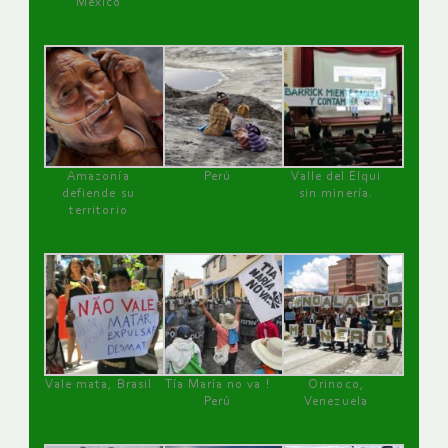
México
Amazonía
Perú
Valle del Elqui
defiende su
sin minería.
territorio
Vale mata, Brasil
Tía María no va !
Orinoco,
Perú
Venezuela