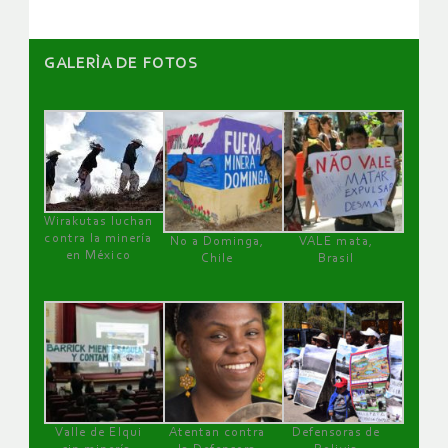
GALERÌA DE FOTOS
Wirakutas luchan
contra la minería
No a Dominga,
VALE mata,
en México
Chile
Brasil
Valle de Elqui
Atentan contra
Defensoras de