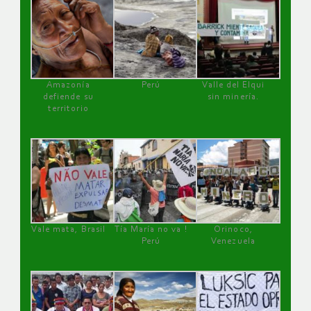
Amazonía
Perú
Valle del Elqui
defiende su
sin minería.
territorio
Vale mata, Brasil
Tía María no va !
Orinoco,
Perú
Venezuela