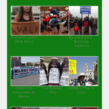
Protestas contra
No a la minería ,
VALE, Brasil
Bariloche,
Argentina
Defensoras
Las Bambas,
PUEBLA, Pue, 27
amenazadas en
Perú
Enero
México