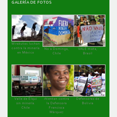
GALERÌA DE FOTOS
Wirakutas luchan
contra la minería
No a Dominga,
VALE mata,
en México
Chile
Brasil
Valle de Elqui
Atentan contra
Defensoras de
sin minería.
la Defensora
Bolivia
Chile
Francisca
Márquez