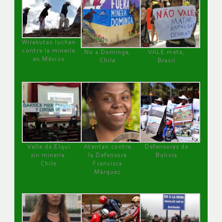
Wirakutas luchan
contra la minería
No a Dominga,
VALE mata,
en México
Chile
Brasil
Valle de Elqui
Atentan contra
Defensoras de
sin minería.
la Defensora
Bolivia
Chile
Francisca
Márquez