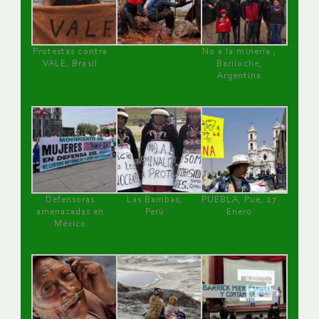
Protestas contra
No a la minería ,
VALE, Brasil
Bariloche,
Argentina
Defensoras
Las Bambas,
PUEBLA, Pue, 27
amenazadas en
Perú
Enero
México