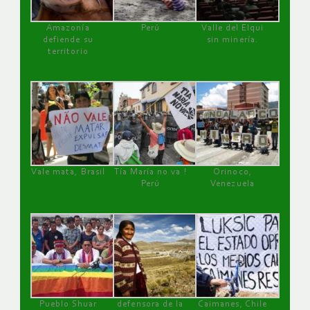
Amazonía
Perú
Valle del Elqui
defiende su
sin minería.
territorio
Vale mata, Brasil
Tía María no va !
Orinoco,
Perú
Venezuela
Pueblo Shuar
defensora de la
Caimanes, Chile