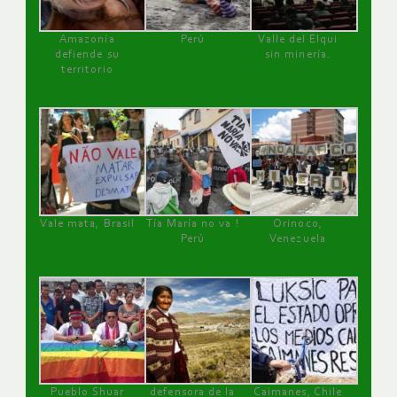
Amazonía
Perú
Valle del Elqui
defiende su
sin minería.
territorio
Vale mata, Brasil
Tía María no va !
Orinoco,
Perú
Venezuela
Pueblo Shuar
defensora de la
Caimanes, Chile