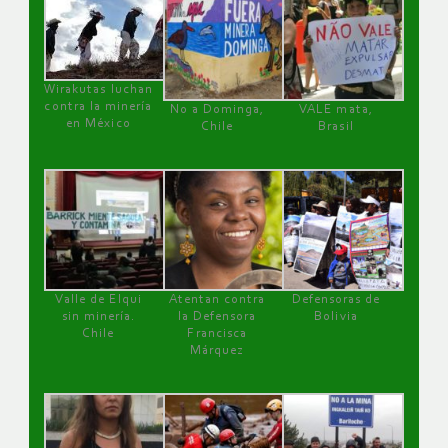
Wirakutas luchan
contra la minería
No a Dominga,
VALE mata,
en México
Chile
Brasil
Valle de Elqui
Atentan contra
Defensoras de
sin minería.
la Defensora
Bolivia
Chile
Francisca
Márquez