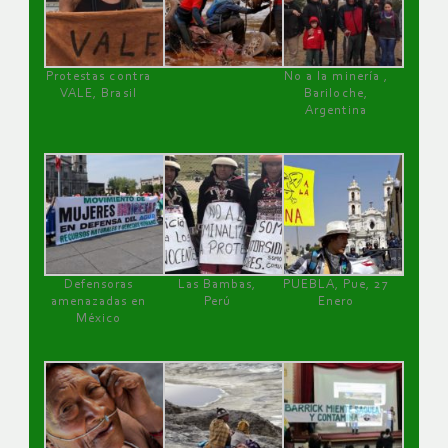
Protestas contra
No a la minería ,
VALE, Brasil
Bariloche,
Argentina
Defensoras
Las Bambas,
PUEBLA, Pue, 27
amenazadas en
Perú
Enero
México