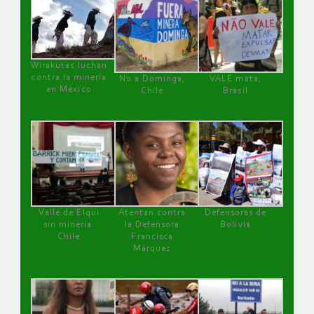
Wirakutas luchan
contra la minería
No a Dominga,
VALE mata,
en México
Chile
Brasil
Valle de Elqui
Atentan contra
Defensoras de
sin minería.
la Defensora
Bolivia
Chile
Francisca
Márquez