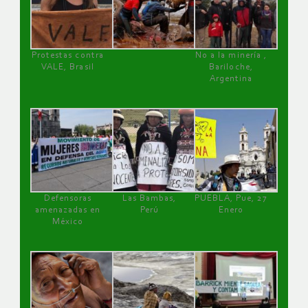
Protestas contra
No a la minería ,
VALE, Brasil
Bariloche,
Argentina
Defensoras
Las Bambas,
PUEBLA, Pue, 27
amenazadas en
Perú
Enero
México