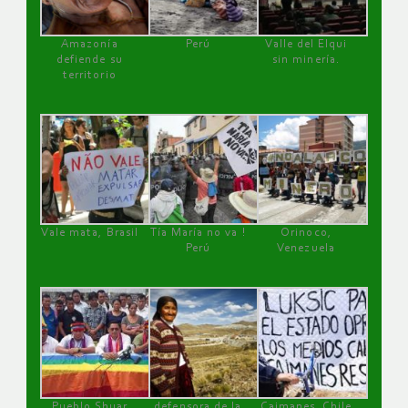
Amazonía
Perú
Valle del Elqui
defiende su
sin minería.
territorio
Vale mata, Brasil
Tía María no va !
Orinoco,
Perú
Venezuela
Pueblo Shuar
defensora de la
Caimanes, Chile