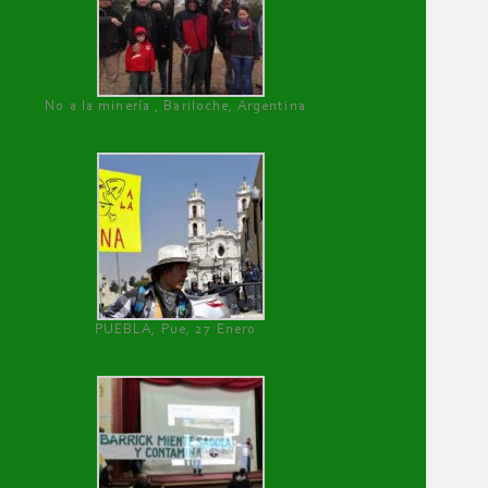
No a la minería , Bariloche, Argentina
PUEBLA, Pue, 27 Enero