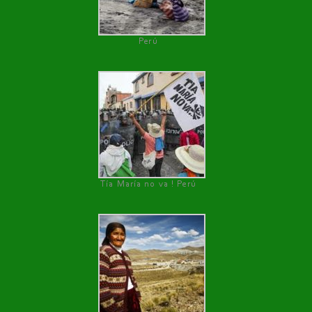
Perú
Tía María no va ! Perú