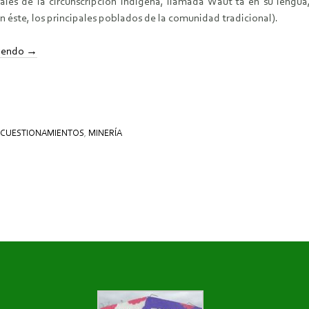
nales de la circunscripción indígena, llamada Waut’ta en su leng
n éste, los principales poblados de la comunidad tradicional).
eyendo
→
CUESTIONAMIENTOS
,
MINERÍA