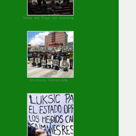
Valle del Elqui sin minería.
Orinoco, Venezuela