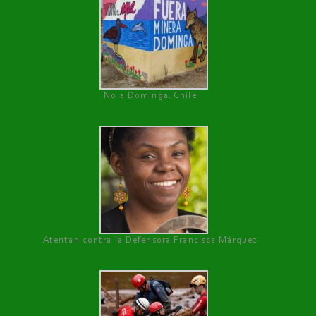
No a Dominga, Chile
Atentan contra la Defensora Francisca Márquez