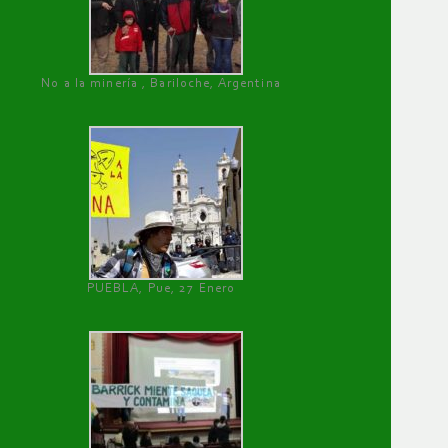
No a la minería , Bariloche, Argentina
PUEBLA, Pue, 27 Enero