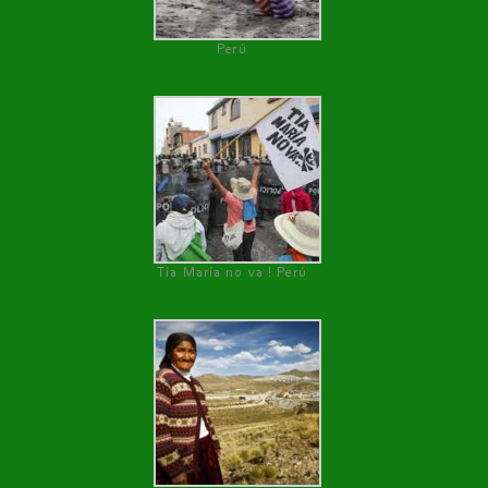
Perú
Tía María no va ! Perú