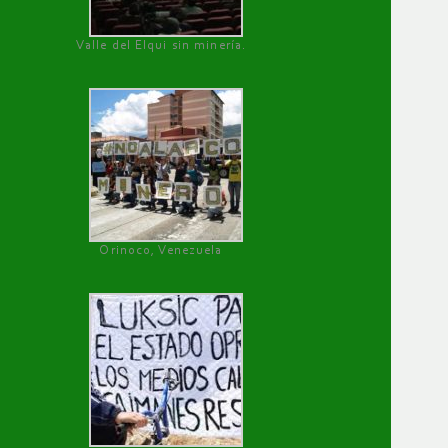
Valle del Elqui sin minería.
Orinoco, Venezuela