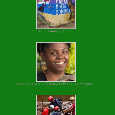
No a Dominga, Chile
Atentan contra la Defensora Francisca Márquez