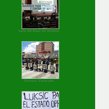
Valle del Elqui sin minería.
Orinoco, Venezuela