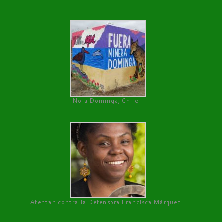
No a Dominga, Chile
Atentan contra la Defensora Francisca Márquez