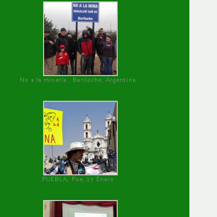
No a la minería , Bariloche, Argentina
PUEBLA, Pue, 27 Enero