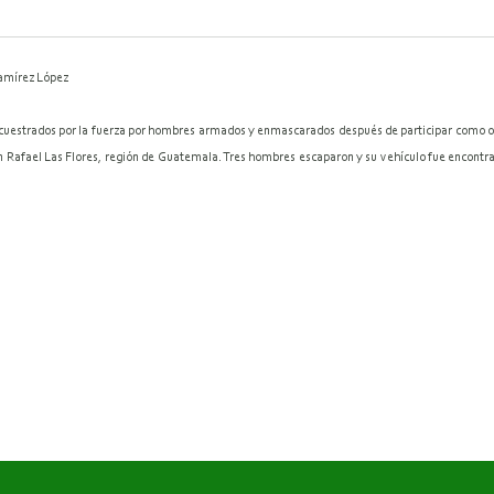
Ramírez López
ecuestrados por la fuerza por hombres armados y enmascarados después de participar como ob
 Rafael Las Flores, región de Guatemala. Tres hombres escaparon y su vehículo fue encontr