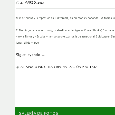
27 MARZO, 2013
Más de minas y la represión en Guatemala, e
n memoria y honor de Exaltación 
El Domingo 17 de marzo 2013, cuatro líderes indígenas Xinca [Shinka] fueron s
«no» a Tahoe y «Escobal», ambos proyectos de la transnacional Goldcorp en San
lunes, 18 de marzo.
Sigue leyendo
→
ASESINATO INDÍGENA
,
CRIMINALIZACIÓN PROTESTA
GALERÌA DE FOTOS