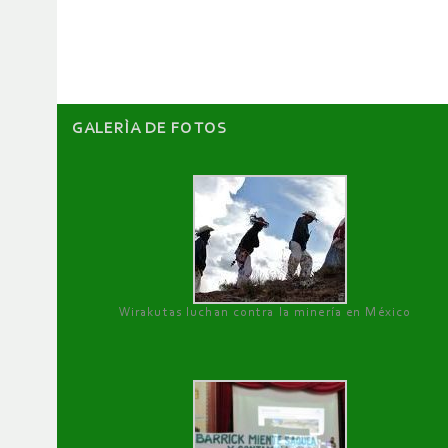
GALERÌA DE FOTOS
Wirakutas luchan contra la minería en México