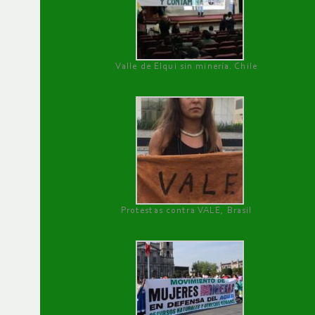
Valle de Elqui sin minería. Chile
Protestas contra VALE, Brasil