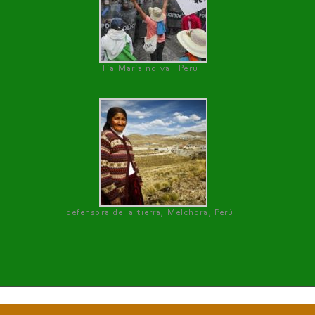
Tía María no va ! Perú
defensora de la tierra, Melchora, Perú