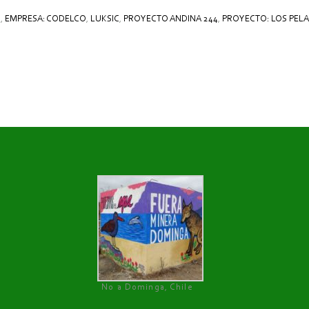
N
,
EMPRESA: CODELCO
,
LUKSIC
,
PROYECTO ANDINA 244
,
PROYECTO: LOS PEL
No a Dominga, Chile