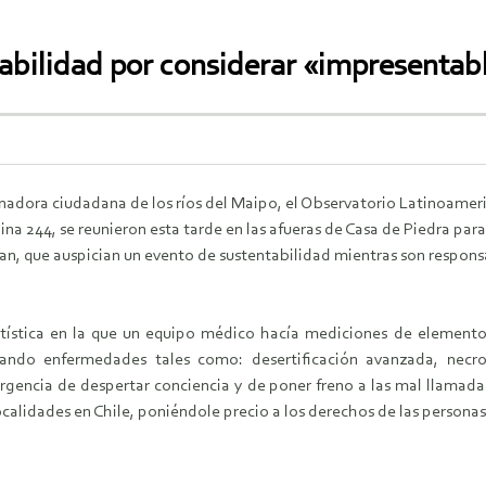
abilidad por considerar «impresentab
inadora ciudadana de los ríos del Maipo, el Observatorio Latinoamer
na 244, se reunieron esta tarde en las afueras de Casa de Piedra par
n, que auspician un evento de sustentabilidad mientras son responsa
rtística en la que un equipo médico hacía mediciones de elemento
ctando enfermedades tales como: desertificación avanzada, necr
a urgencia de despertar conciencia y de poner freno a las mal llamad
calidades en Chile, poniéndole precio a los derechos de las persona