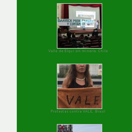
Valle de Elqui sin minería. Chile
Protestas contra VALE, Brasil