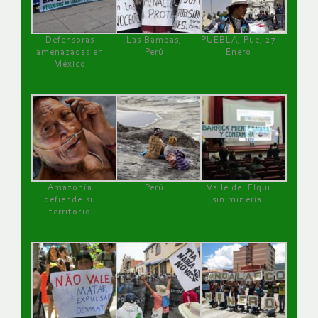
Defensoras
Las Bambas,
PUEBLA, Pue, 27
amenazadas en
Perú
Enero
México
Amazonía
Perú
Valle del Elqui
defiende su
sin minería.
territorio