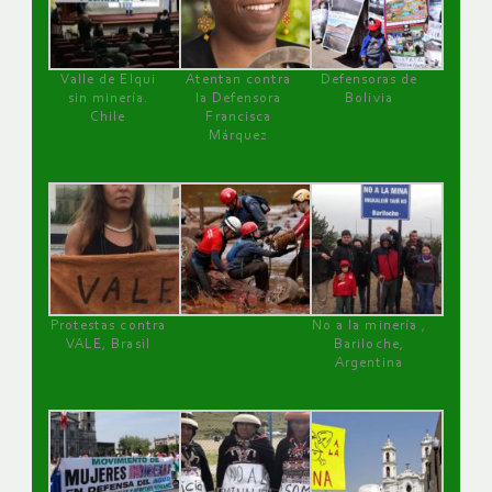
Valle de Elqui
Atentan contra
Defensoras de
sin minería.
la Defensora
Bolivia
Chile
Francisca
Márquez
Protestas contra
No a la minería ,
VALE, Brasil
Bariloche,
Argentina