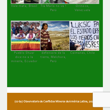
Vale mata, Brasil
Tía María no va !
Orinoco,
Perú
Venezuela
Pueblo Shuar
defensora de la
Caimanes, Chile
dice no a la
tierra, Melchora,
minería, Ecuador
Perú
(cc-by) Observatorio de Conflictos Mineros de América Latina, 2026