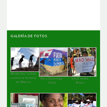
GALERÌA DE FOTOS
Wirakutas luchan
contra la minería
No a Dominga,
VALE mata,
en México
Chile
Brasil