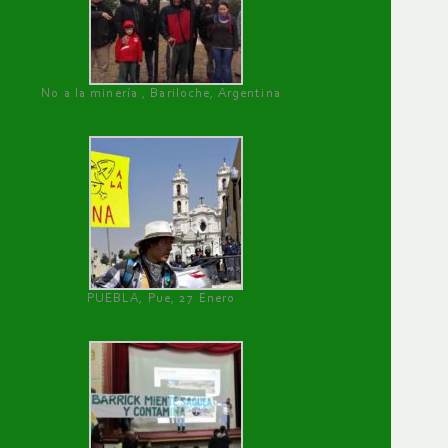
No a la minería , Bariloche, Argentina
PUEBLA, Pue, 27 Enero