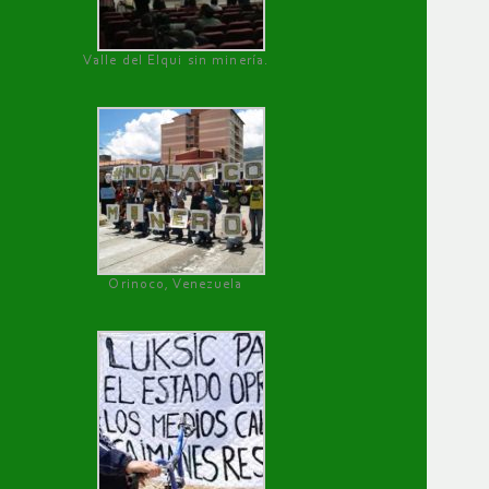
Valle del Elqui sin minería.
Orinoco, Venezuela