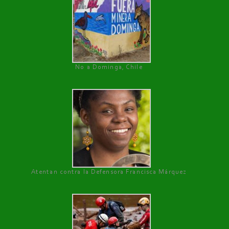
No a Dominga, Chile
Atentan contra la Defensora Francisca Márquez