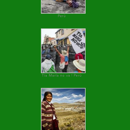
Perú
Tía María no va ! Perú