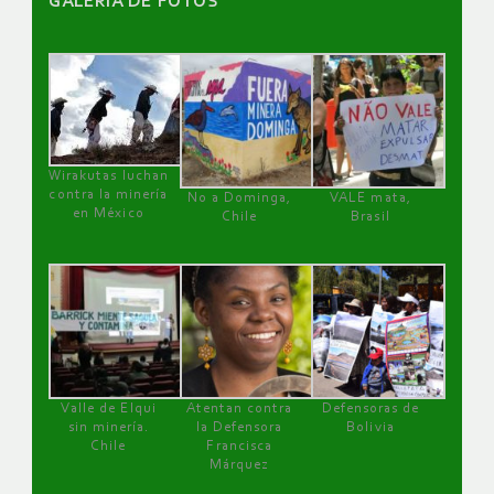
GALERÌA DE FOTOS
Wirakutas luchan
contra la minería
No a Dominga,
VALE mata,
en México
Chile
Brasil
Valle de Elqui
Atentan contra
Defensoras de
sin minería.
la Defensora
Bolivia
Chile
Francisca
Márquez