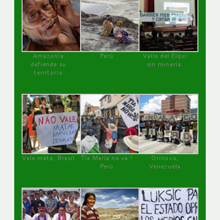
Amazonía
Perú
Valle del Elqui
defiende su
sin minería.
territorio
Vale mata, Brasil
Tía María no va !
Orinoco,
Perú
Venezuela