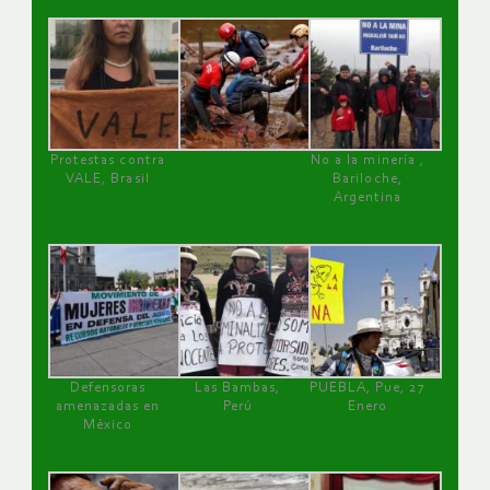
Protestas contra
No a la minería ,
VALE, Brasil
Bariloche,
Argentina
Defensoras
Las Bambas,
PUEBLA, Pue, 27
amenazadas en
Perú
Enero
México