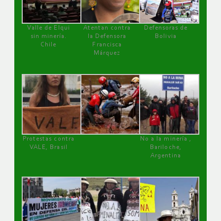
Valle de Elqui
Atentan contra
Defensoras de
sin minería.
la Defensora
Bolivia
Chile
Francisca
Márquez
Protestas contra
No a la minería ,
VALE, Brasil
Bariloche,
Argentina