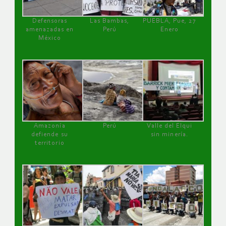
Defensoras
Las Bambas,
PUEBLA, Pue, 27
amenazadas en
Perú
Enero
México
Amazonía
Perú
Valle del Elqui
defiende su
sin minería.
territorio