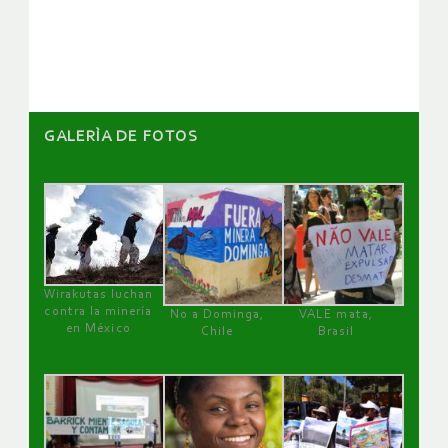
GALERÌA DE FOTOS
Wirakutas luchan
contra la minería
No a Dominga,
VALE mata,
en México
Chile
Brasil