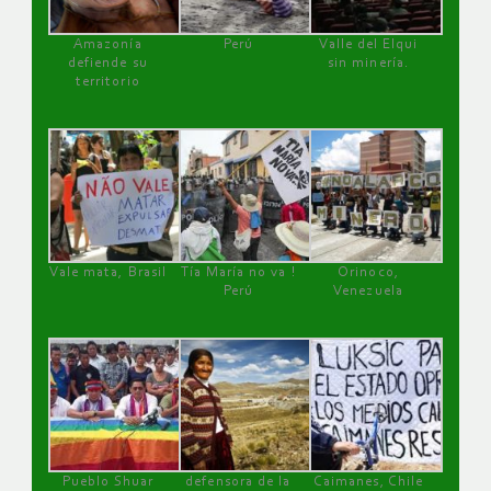
Amazonía
Perú
Valle del Elqui
defiende su
sin minería.
territorio
Vale mata, Brasil
Tía María no va !
Orinoco,
Perú
Venezuela
Pueblo Shuar
defensora de la
Caimanes, Chile