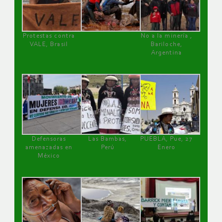
Protestas contra
No a la minería ,
VALE, Brasil
Bariloche,
Argentina
Defensoras
Las Bambas,
PUEBLA, Pue, 27
amenazadas en
Perú
Enero
México