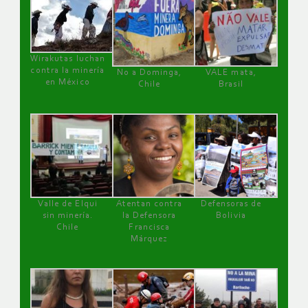
Wirakutas luchan
contra la minería
No a Dominga,
VALE mata,
en México
Chile
Brasil
Valle de Elqui
Atentan contra
Defensoras de
sin minería.
la Defensora
Bolivia
Chile
Francisca
Márquez