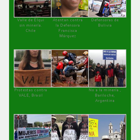
Valle de Elqui
Atentan contra
Defensoras de
sin minería.
la Defensora
Bolivia
Chile
Francisca
Márquez
Protestas contra
No a la minería ,
VALE, Brasil
Bariloche,
Argentina