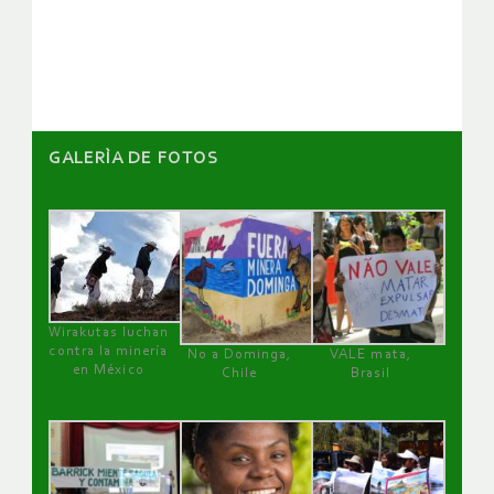
GALERÌA DE FOTOS
Wirakutas luchan
contra la minería
No a Dominga,
VALE mata,
en México
Chile
Brasil