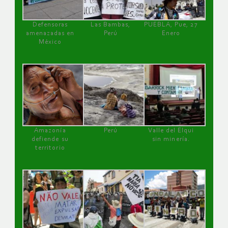
Defensoras
Las Bambas,
PUEBLA, Pue, 27
amenazadas en
Perú
Enero
México
Amazonía
Perú
Valle del Elqui
defiende su
sin minería.
territorio