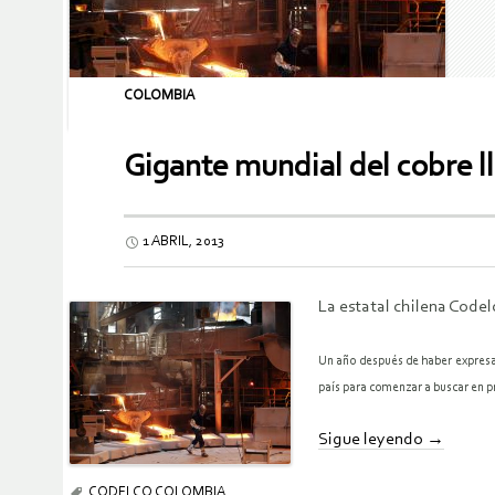
COLOMBIA
Gigante mundial del cobre l
1 ABRIL, 2013
La estatal chilena Codel
Un año después de haber expresad
país para comenzar a buscar en p
Sigue leyendo
→
CODELCO COLOMBIA