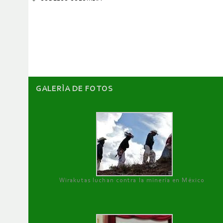
GALERÌA DE FOTOS
Wirakutas luchan contra la minería en México