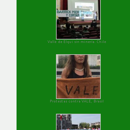
Valle de Elqui sin minería. Chile
Protestas contra VALE, Brasil