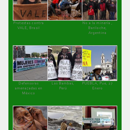
Protestas contra
No a la minería ,
VALE, Brasil
Bariloche,
Argentina
Defensoras
Las Bambas,
PUEBLA, Pue, 27
amenazadas en
Perú
Enero
México