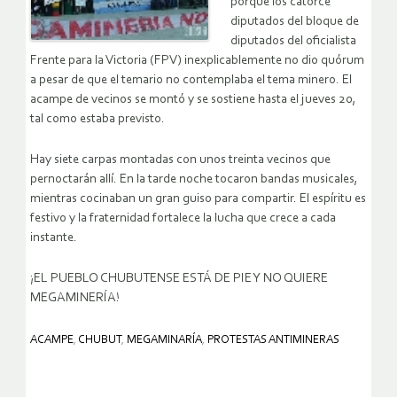
porque los catorce
diputados del bloque de
diputados del oficialista
Frente para la Victoria (FPV) inexplicablemente no dio quórum
a pesar de que el temario no contemplaba el tema minero. El
acampe de vecinos se montó y se sostiene hasta el jueves 20,
tal como estaba previsto.
Hay siete carpas montadas con unos treinta vecinos que
pernoctarán allí. En la tarde noche tocaron bandas musicales,
mientras cocinaban un gran guiso para compartir. El espíritu es
festivo y la fraternidad fortalece la lucha que crece a cada
instante.
¡EL PUEBLO CHUBUTENSE ESTÁ DE PIE Y NO QUIERE
MEGAMINERÍA!
ACAMPE
,
CHUBUT
,
MEGAMINARÍA
,
PROTESTAS ANTIMINERAS