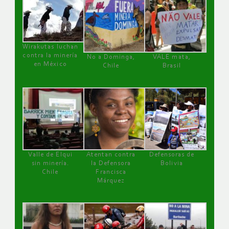
Wirakutas luchan
contra la minería
No a Dominga,
VALE mata,
en México
Chile
Brasil
Valle de Elqui
Atentan contra
Defensoras de
sin minería.
la Defensora
Bolivia
Chile
Francisca
Márquez