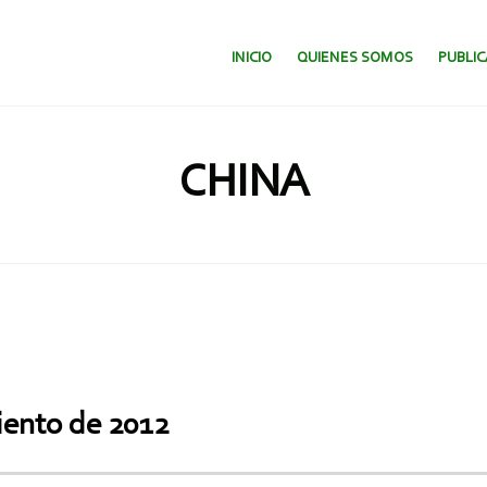
SALTAR AL CONTENIDO.
INICIO
QUIENES SOMOS
PUBLI
CHINA
miento de 2012