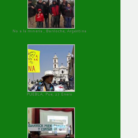
No a la minería , Bariloche, Argentina
PUEBLA, Pue, 27 Enero