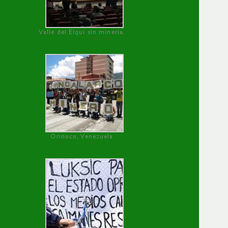
Valle del Elqui sin minería.
Orinoco, Venezuela