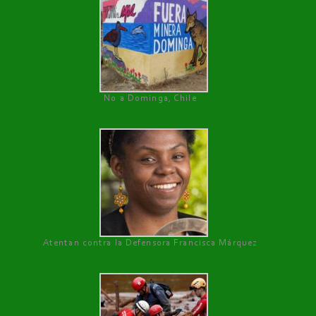
No a Dominga, Chile
Atentan contra la Defensora Francisca Márquez