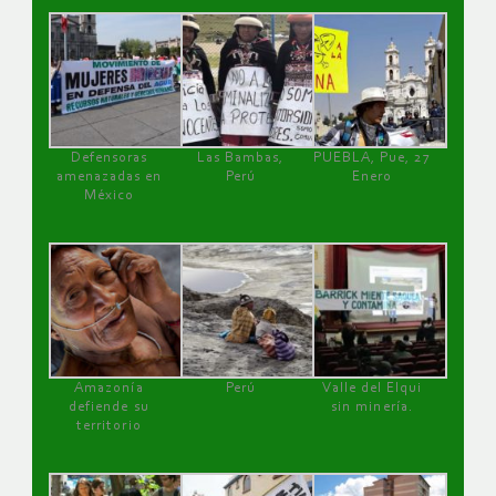
Defensoras
Las Bambas,
PUEBLA, Pue, 27
amenazadas en
Perú
Enero
México
Amazonía
Perú
Valle del Elqui
defiende su
sin minería.
territorio