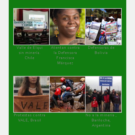
Valle de Elqui
Atentan contra
Defensoras de
sin minería.
la Defensora
Bolivia
Chile
Francisca
Márquez
Protestas contra
No a la minería ,
VALE, Brasil
Bariloche,
Argentina