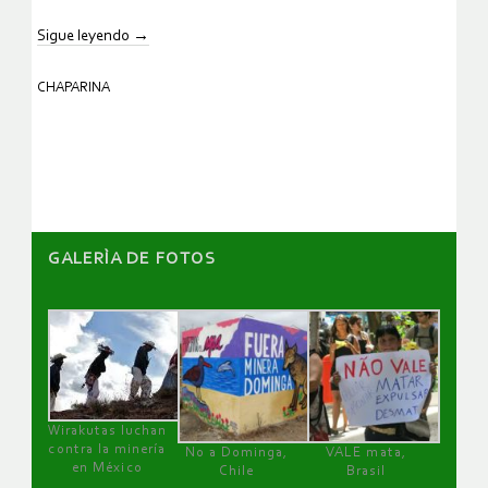
Sigue leyendo
→
CHAPARINA
GALERÌA DE FOTOS
Wirakutas luchan
contra la minería
No a Dominga,
VALE mata,
en México
Chile
Brasil