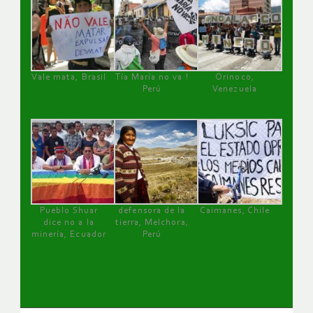
Vale mata, Brasil
Tía María no va !
Orinoco,
Perú
Venezuela
Pueblo Shuar
defensora de la
Caimanes, Chile
dice no a la
tierra, Melchora,
minería, Ecuador
Perú