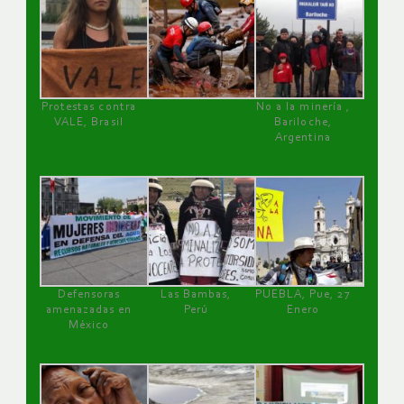
Protestas contra
No a la minería ,
VALE, Brasil
Bariloche,
Argentina
Defensoras
Las Bambas,
PUEBLA, Pue, 27
amenazadas en
Perú
Enero
México