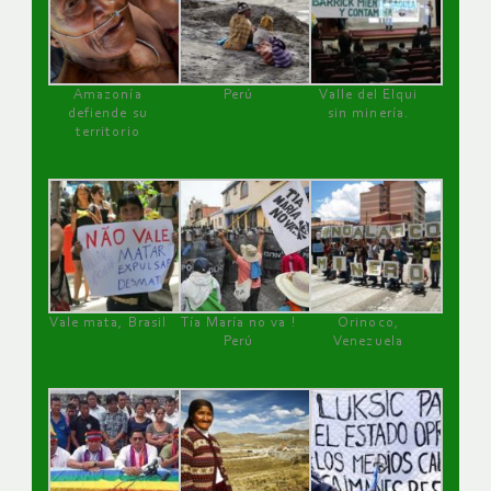
Amazonía
Perú
Valle del Elqui
defiende su
sin minería.
territorio
Vale mata, Brasil
Tía María no va !
Orinoco,
Perú
Venezuela