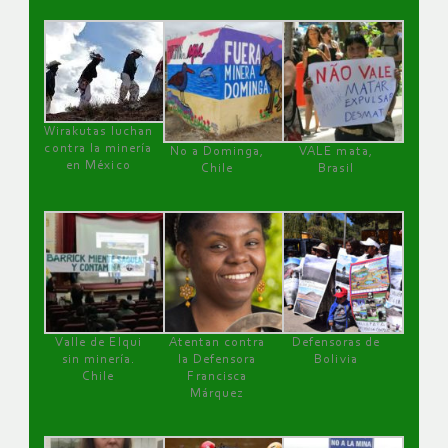
Wirakutas luchan
contra la minería
No a Dominga,
VALE mata,
en México
Chile
Brasil
Valle de Elqui
Atentan contra
Defensoras de
sin minería.
la Defensora
Bolivia
Chile
Francisca
Márquez