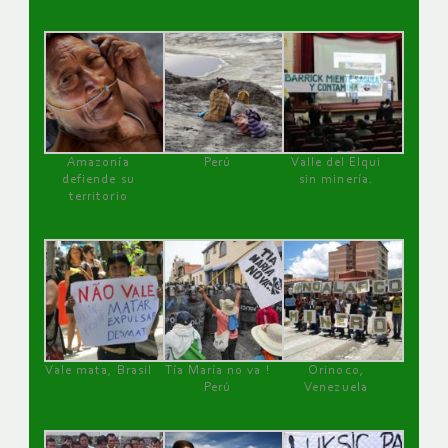
Amazonía
Perú
Valle del Elqui
defiende su
sin minería.
territorio
Vale mata, Brasil
Tía María no va !
Orinoco,
Perú
Venezuela