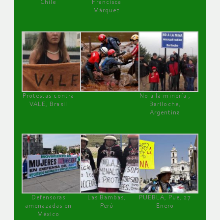
Chile
Francisca
Márquez
Protestas contra
No a la minería ,
VALE, Brasil
Bariloche,
Argentina
Defensoras
Las Bambas,
PUEBLA, Pue, 27
amenazadas en
Perú
Enero
México