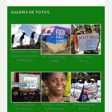
GALERÌA DE FOTOS
Wirakutas luchan
contra la minería
No a Dominga,
VALE mata,
en México
Chile
Brasil
Valle de Elqui
Atentan contra
Defensoras de
sin minería.
la Defensora
Bolivia