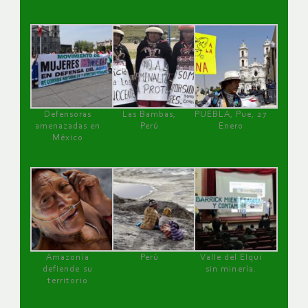
Defensoras
Las Bambas,
PUEBLA, Pue, 27
amenazadas en
Perú
Enero
México
Amazonía
Perú
Valle del Elqui
defiende su
sin minería.
territorio