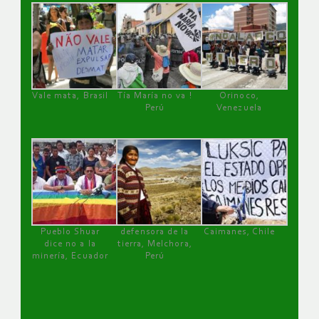
Vale mata, Brasil
Tía María no va !
Orinoco,
Perú
Venezuela
Pueblo Shuar
defensora de la
Caimanes, Chile
dice no a la
tierra, Melchora,
minería, Ecuador
Perú