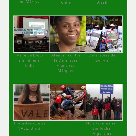
en México
Chile
Brasil
Valle de Elqui
Atentan contra
Defensoras de
sin minería.
la Defensora
Bolivia
Chile
Francisca
Márquez
Protestas contra
No a la minería ,
VALE, Brasil
Bariloche,
Argentina