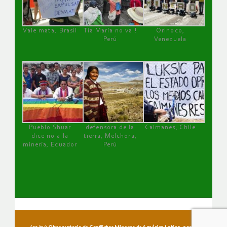
Vale mata, Brasil
Tía María no va !
Orinoco,
Perú
Venezuela
Pueblo Shuar
defensora de la
Caimanes, Chile
dice no a la
tierra, Melchora,
minería, Ecuador
Perú