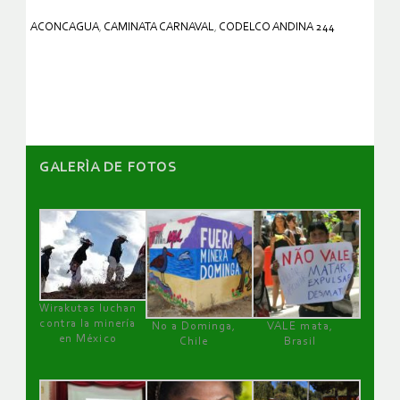
ACONCAGUA
,
CAMINATA CARNAVAL
,
CODELCO ANDINA 244
GALERÌA DE FOTOS
Wirakutas luchan
contra la minería
No a Dominga,
VALE mata,
en México
Chile
Brasil