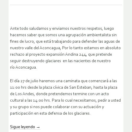
Ante todo saludamos y enviamos nuestros respetos, luego
hacemos saber q
ue somos una agrupación ambientalista sin
fines de lucro, que está
trabajando para defender las aguas de
nuestro valle del Aconcagua, Por
lo tanto estamos en absoluto
rechazo al proyecto expansión Andina 244,
que pretende
seguir destruyendo glaciares en las nacientes de nuestro
río
Aconcagua.
El día 27 de julio haremos una caminata que comenzará a las
11:00 hrs
desde la plaza cívica de San Esteban, hasta la plaza
de Los Andes, donde p
retendemos termine con un acto
cultural a las 14:00 hrs.
Para lo cual necesitamos, pedir a usted
y su grupo si nos puede colaborar
con su actuación y
participación en esta defensa de los glaciares.
Sigue leyendo
→