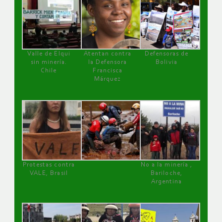
Valle de Elqui
Atentan contra
Defensoras de
sin minería.
la Defensora
Bolivia
Chile
Francisca
Márquez
Protestas contra
No a la minería ,
VALE, Brasil
Bariloche,
Argentina