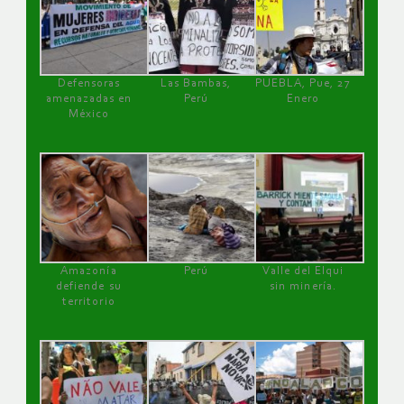
Defensoras
Las Bambas,
PUEBLA, Pue, 27
amenazadas en
Perú
Enero
México
Amazonía
Perú
Valle del Elqui
defiende su
sin minería.
territorio