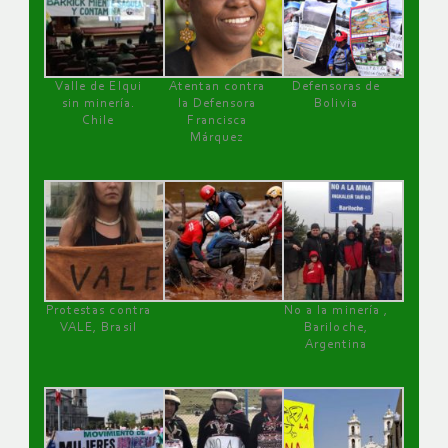
Valle de Elqui
Atentan contra
Defensoras de
sin minería.
la Defensora
Bolivia
Chile
Francisca
Márquez
Protestas contra
No a la minería ,
VALE, Brasil
Bariloche,
Argentina