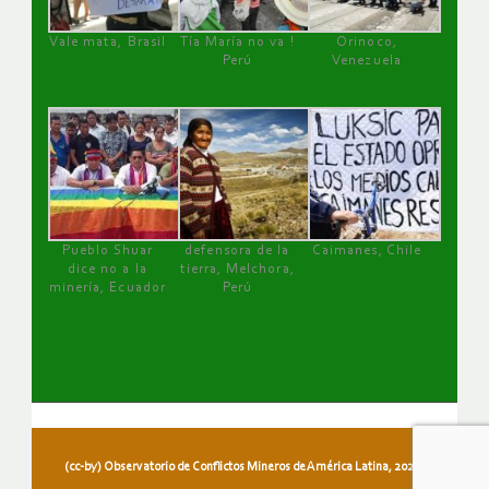
Vale mata, Brasil
Tía María no va !
Orinoco,
Perú
Venezuela
Pueblo Shuar
defensora de la
Caimanes, Chile
dice no a la
tierra, Melchora,
minería, Ecuador
Perú
(cc-by) Observatorio de Conflictos Mineros de América Latina, 2026