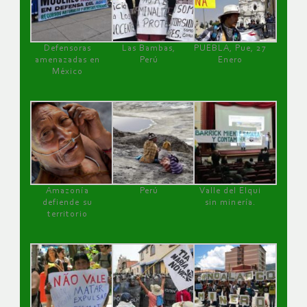
Defensoras
Las Bambas,
PUEBLA, Pue, 27
amenazadas en
Perú
Enero
México
Amazonía
Perú
Valle del Elqui
defiende su
sin minería.
territorio