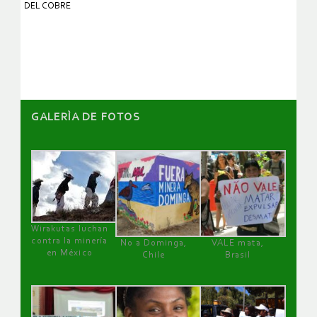
DEL COBRE
GALERÌA DE FOTOS
Wirakutas luchan
contra la minería
No a Dominga,
VALE mata,
en México
Chile
Brasil