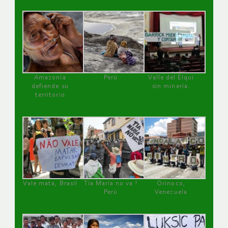
Amazonía
Perú
Valle del Elqui
defiende su
sin minería.
territorio
Vale mata, Brasil
Tía María no va !
Orinoco,
Perú
Venezuela