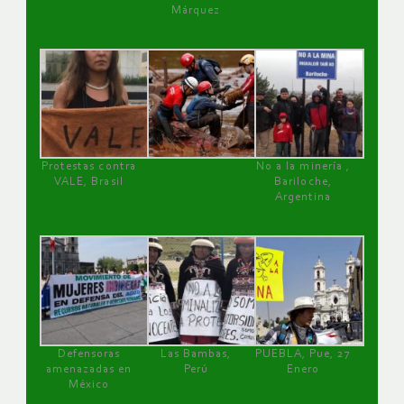
Márquez
Protestas contra
No a la minería ,
VALE, Brasil
Bariloche,
Argentina
Defensoras
Las Bambas,
PUEBLA, Pue, 27
amenazadas en
Perú
Enero
México