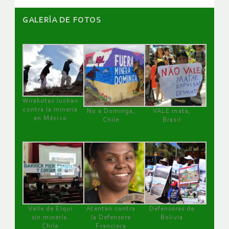
GALERÌA DE FOTOS
Wirakutas luchan
contra la minería
No a Dominga,
VALE mata,
en México
Chile
Brasil
Valle de Elqui
Atentan contra
Defensoras de
sin minería.
la Defensora
Bolivia
Chile
Francisca